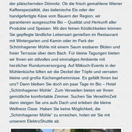
der plätschernden Dömnitz. Ob die frisch gemahlene Wiener
Kaffeespezialität, das italienische Eis oder der
handgefertigte Käse vom Bauern der Region, wir
garantieren ausgesuchte Bio – Qualität und Herkunft aller
Produkte und Speisen. Mit den feinen Köstlichkeiten können
Sie gepflegte ländliche Lebensart genießen im Restaurant
mit Wintergarten und Kamin oder im Park der
Schönhagener Mühle mit einem Saum essbarer Blüten und
freier Terrasse über dem Bach. Für kleine Tagungen bieten
wir Ihnen ein stilvolles und einmaliges Ambiente mit
herzlicher Rundumversorgung. Auf Mitkoch-Events in der
Mühlenküche lüften wir die Deckel der Töpfe und verraten
kleine und große Küchengeheimnisse. Es gefällt Ihnen bei
uns? Dann bleiben Sie doch ein paar Tage im Bio – Hotel
„Schönhagener Mühle“. Zum Verweilen bieten wir Ihnen
gemütliche komfortable Zimmer. Suchen Sie VerwöhnZeit
dann steigen Sie uns aufs Dach und erleben die kleine
Wellness Oase. Haben Sie keine Möglichkeit, die
„Schönhagener Mühle“ zu erreichen, holen wir Sie mit
unserem ElektroShuttle ab.